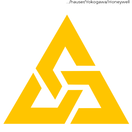
hauser/Yokogawa/Honeywell/…